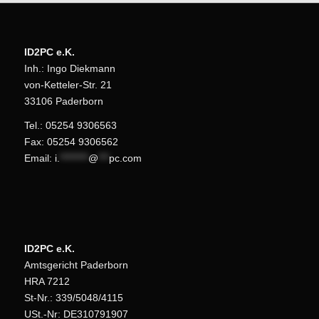
ID2PC e.K.
Inh.: Ingo Diekmann
von-Ketteler-Str. 21
33106 Paderborn
Tel.: 05254 9306563
Fax: 05254 9306562
Email:
i.
********
@
***
pc.com
ID2PC e.K.
Amtsgericht Paderborn
HRA 7212
St-Nr.: 339/5048/4115
USt.-Nr: DE310791907